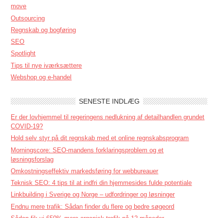
move
Outsourcing
Regnskab og bogføring
SEO
Spotlight
Tips til nye iværksættere
Webshop og e-handel
SENESTE INDLÆG
Er der lovhjemmel til regeringens nedlukning af detailhandlen grundet
COVID-19?
Hold selv styr på dit regnskab med et online regnskabsprogram
Morningscore: SEO-mandens forklaringsproblem og et
løsningsforslag
Omkostningseffektiv markedsføring for webbureauer
Teknisk SEO: 4 tips til at indfri din hjemmesides fulde potentiale
Linkbuilding i Sverige og Norge – udfordringer og løsninger
Endnu mere trafik: Sådan finder du flere og bedre søgeord