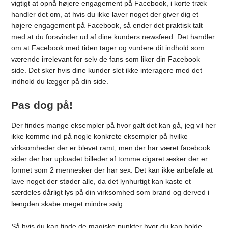
vigtigt at opnå højere engagement på Facebook, i korte træk
handler det om, at hvis du ikke laver noget der giver dig et
højere engagement på Facebook, så ender det praktisk talt
med at du forsvinder ud af dine kunders newsfeed. Det handler
om at Facebook med tiden tager og vurdere dit indhold som
værende irrelevant for selv de fans som liker din Facebook
side. Det sker hvis dine kunder slet ikke interagere med det
indhold du lægger på din side.
Pas dog på!
Der findes mange eksempler på hvor galt det kan gå, jeg vil her
ikke komme ind på nogle konkrete eksempler på hvilke
virksomheder der er blevet ramt, men der har været facebook
sider der har uploadet billeder af tomme cigaret æsker der er
formet som 2 mennesker der har sex. Det kan ikke anbefale at
lave noget der støder alle, da det lynhurtigt kan kaste et
særdeles dårligt lys på din virksomhed som brand og derved i
længden skabe meget mindre salg.
Så hvis du kan finde de magiske punkter hvor du kan holde