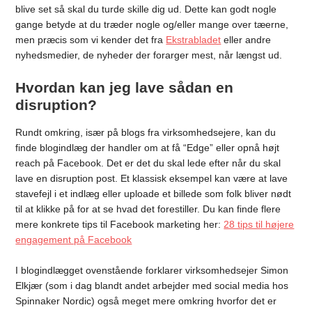
blive set så skal du turde skille dig ud. Dette kan godt nogle
gange betyde at du træder nogle og/eller mange over tæerne,
men præcis som vi kender det fra
Ekstrabladet
eller andre
nyhedsmedier, de nyheder der forarger mest, når længst ud.
Hvordan kan jeg lave sådan en
disruption?
Rundt omkring, især på blogs fra virksomhedsejere, kan du
finde blogindlæg der handler om at få “Edge” eller opnå højt
reach på Facebook. Det er det du skal lede efter når du skal
lave en disruption post. Et klassisk eksempel kan være at lave
stavefejl i et indlæg eller uploade et billede som folk bliver nødt
til at klikke på for at se hvad det forestiller. Du kan finde flere
mere konkrete tips til Facebook marketing her:
28 tips til højere
engagement på Facebook
I blogindlægget ovenstående forklarer virksomhedsejer Simon
Elkjær (som i dag blandt andet arbejder med social media hos
Spinnaker Nordic) også meget mere omkring hvorfor det er