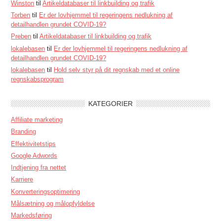
Winston
til
Artikeldatabaser til linkbuilding og trafik
Torben
til
Er der lovhjemmel til regeringens nedlukning af
detailhandlen grundet COVID-19?
Preben
til
Artikeldatabaser til linkbuilding og trafik
lokalebasen
til
Er der lovhjemmel til regeringens nedlukning af
detailhandlen grundet COVID-19?
lokalebasen
til
Hold selv styr på dit regnskab med et online
regnskabsprogram
KATEGORIER
Affiliate marketing
Branding
Effektivitetstips
Google Adwords
Indtjening fra nettet
Karriere
Konverteringsoptimering
Målsætning og målopfyldelse
Markedsføring