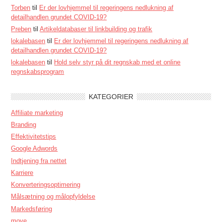
Torben
til
Er der lovhjemmel til regeringens nedlukning af
detailhandlen grundet COVID-19?
Preben
til
Artikeldatabaser til linkbuilding og trafik
lokalebasen
til
Er der lovhjemmel til regeringens nedlukning af
detailhandlen grundet COVID-19?
lokalebasen
til
Hold selv styr på dit regnskab med et online
regnskabsprogram
KATEGORIER
Affiliate marketing
Branding
Effektivitetstips
Google Adwords
Indtjening fra nettet
Karriere
Konverteringsoptimering
Målsætning og målopfyldelse
Markedsføring
move