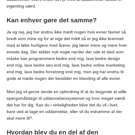
ingenting værd.
Kan enhver gøre det samme?
Ja og nej, jeg har endnu ikke mødt nogen hvis evner favner så
bredt som mine og for at sige det mildt så er jeg ikke bremset
med at løbe hurtigere med årene, jeg lærer mere og mere hver
eneste dag. Der sidder nok nogle nørder der ude et sted som
måske kan programmere bedre end mig, lave bedre design
end mig, lave bedre seo end mig, lave bedre online marketing
end mig, lave bedre forretning end mig, men jeg har endnu til
gode at møde nogen der besidder en blanding af alle evner.
Men jeg vil gerne sende en opfordring til at du begynde at stille
spørgsmålstegn til uddannelsessystemet og hvor meget værdi
det har for dig. Kan du i virkeligheden blive det du vil i livet,
bare ved at tage en uddannelse, eller vil du indrømme at der
skal mere til?.
Hvordan blev du en del af den