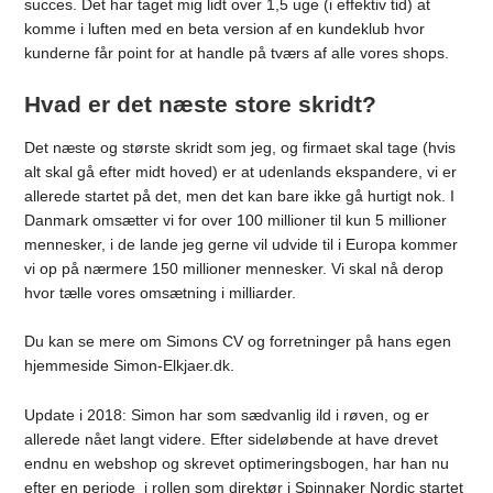
succes. Det har taget mig lidt over 1,5 uge (i effektiv tid) at
komme i luften med en beta version af en kundeklub hvor
kunderne får point for at handle på tværs af alle vores shops.
Hvad er det næste store skridt?
Det næste og største skridt som jeg, og firmaet skal tage (hvis
alt skal gå efter midt hoved) er at udenlands ekspandere, vi er
allerede startet på det, men det kan bare ikke gå hurtigt nok. I
Danmark omsætter vi for over 100 millioner til kun 5 millioner
mennesker, i de lande jeg gerne vil udvide til i Europa kommer
vi op på nærmere 150 millioner mennesker. Vi skal nå derop
hvor tælle vores omsætning i milliarder.
Du kan se mere om Simons CV og forretninger på hans egen
hjemmeside Simon-Elkjaer.dk.
Update i 2018: Simon har som sædvanlig ild i røven, og er
allerede nået langt videre. Efter sideløbende at have drevet
endnu en webshop og skrevet optimeringsbogen, har han nu
efter en periode i rollen som direktør i S
pinnaker Nordic startet