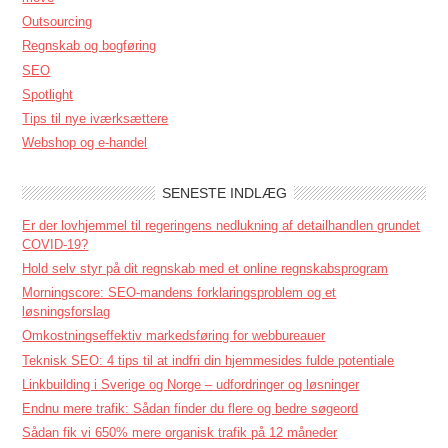
Outsourcing
Regnskab og bogføring
SEO
Spotlight
Tips til nye iværksættere
Webshop og e-handel
SENESTE INDLÆG
Er der lovhjemmel til regeringens nedlukning af detailhandlen grundet
COVID-19?
Hold selv styr på dit regnskab med et online regnskabsprogram
Morningscore: SEO-mandens forklaringsproblem og et
løsningsforslag
Omkostningseffektiv markedsføring for webbureauer
Teknisk SEO: 4 tips til at indfri din hjemmesides fulde potentiale
Linkbuilding i Sverige og Norge – udfordringer og løsninger
Endnu mere trafik: Sådan finder du flere og bedre søgeord
Sådan fik vi 650% mere organisk trafik på 12 måneder