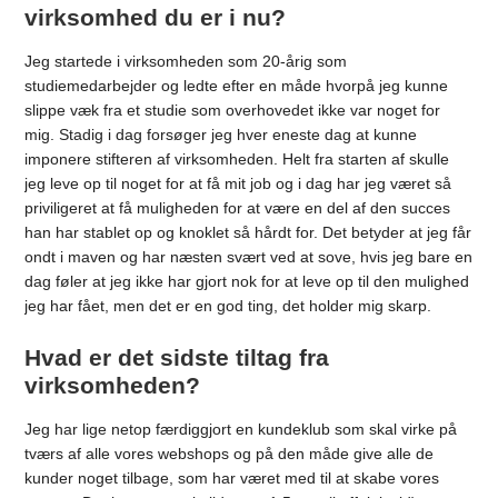
virksomhed du er i nu?
Jeg startede i virksomheden som 20-årig som
studiemedarbejder og ledte efter en måde hvorpå jeg kunne
slippe væk fra et studie som overhovedet ikke var noget for
mig. Stadig i dag forsøger jeg hver eneste dag at kunne
imponere stifteren af virksomheden. Helt fra starten af skulle
jeg leve op til noget for at få mit job og i dag har jeg været så
priviligeret at få muligheden for at være en del af den succes
han har stablet op og knoklet så hårdt for. Det betyder at jeg får
ondt i maven og har næsten svært ved at sove, hvis jeg bare en
dag føler at jeg ikke har gjort nok for at leve op til den mulighed
jeg har fået, men det er en god ting, det holder mig skarp.
Hvad er det sidste tiltag fra
virksomheden?
Jeg har lige netop færdiggjort en kundeklub som skal virke på
tværs af alle vores webshops og på den måde give alle de
kunder noget tilbage, som har været med til at skabe vores