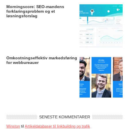
Morningscore: SEO-mandens
forklaringsproblem og et
løsningsforslag
Omkostningseffektiv markedsføring
for webbureauer
SENESTE KOMMENTARER
Winston
til
Artikeldatabaser til linkbuilding og trafik