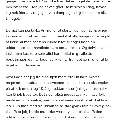
gangen i længere tid. Slet ikke hvis det er noget der ikke fanger
min interesse. Hvis jeg havde gået i folkeskolen i dag, havde
jeg nok fået at vide jeg havde damp og at jeg ikke kunne blive
til noget.
Delvist kan jeg takke Amino for at starte lige i den tid hvor jeg
var meget i tvivl om hvad min fremtid skulle bringe og få mig til
at indse at man sagtens kunne blive til noget uden en
uddannelse, det handlede bare om at klø på. Og delvist kan jeg
takke min forældre som altid har støttet mig i alle de
beslutninger jeg har taget og ikke har trampet på mig for at få
taget en uddannelse.
Med tiden har jeg fra sidelinjen mere eller mindre mistet
respekten for uddannelsessystemet, da jeg kan se eksempler
på at folk med 7 og 10 årige uddannelser (inkl gymnasie) ikke
kan få job bagefter. Det siger altså meget at vi kan lade folk
bestå en uddannelse, men uden at være kvalificeret til at få et
job. Hvis man med sin uddannelse stadigvæk ikke er dygtig nok
til at få et job, burde man ikke være dygtig nok til at få den
uddannelse, ellers ender det jo med at uddannelse faktisk er