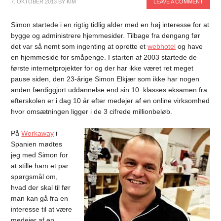
7. OKTOBER 2013
BY
KIM
LEAVE A COMMENT
Simon startede i en rigtig tidlig alder med en høj interesse for at
bygge og administrere hjemmesider. Tilbage fra dengang før
det var så nemt som ingenting at oprette et
webhotel
og have
en hjemmeside for småpenge. I starten af 2003 startede de
første internetprojekter for og der har ikke været ret meget
pause siden, den 23-årige Simon Elkjær som ikke har nogen
anden færdiggjort uddannelse end sin 10. klasses eksamen fra
efterskolen er i dag 10 år efter medejer af en online virksomhed
hvor omsætningen ligger i de 3 cifrede millionbeløb.
På
Workaway
i
Spanien mødtes
jeg med Simon for
at stille ham et par
spørgsmål om,
hvad der skal til før
man kan gå fra en
interesse til at være
medejer af en