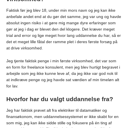
Faktisk før jeg blev 18, under min mors navn og jeg kan ikke
anbefale andet end at du gør det samme, jeg var ung og havde
absolut ingen risiko i at gøre mig mange dyre erfaringer som
gør at jeg i dag er blevet den del klogere. Det kræver meget
trial and error og lige meget hvor lang uddannelse du har, så er
det et meget lille fåtal der ramme plet i deres første forsøg på
at drive virksomhed.
Jeg tjente faktisk penge i min første virksomhed, det var som
en form for freelance konsulent, men jeg blev hurtigt begravet i
arbejde som jeg ikke kunne leve af, da jeg ikke var god nok til
at indkræve penge og jeg havde sat værdien af min timeløn alt
for lav.
Hvorfor har du valgt uddannelse fra?
Jeg har faktisk prøvet alt fra elektriker til datamatiker og
finansøkonom, men uddannelsessystemet er ikke skabt for en
som mig, jeg kan ikke sidde stille og fokusere på én ting af