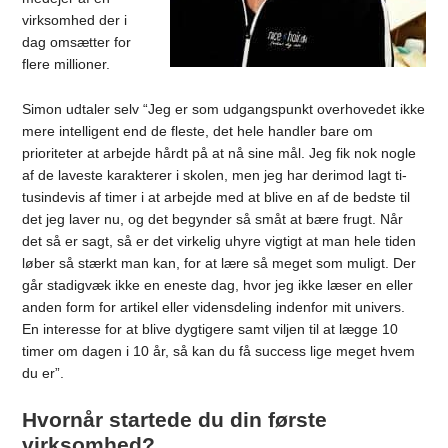
virksomhed der i
dag omsætter for
flere millioner.
Simon udtaler selv “Jeg er som udgangspunkt overhovedet ikke
mere intelligent end de fleste, det hele handler bare om
prioriteter at arbejde hårdt på at nå sine mål. Jeg fik nok nogle
af de laveste karakterer i skolen, men jeg har derimod lagt ti-
tusindevis af timer i at arbejde med at blive en af de bedste til
det jeg laver nu, og det begynder så småt at bære frugt. Når
det så er sagt, så er det virkelig uhyre vigtigt at man hele tiden
løber så stærkt man kan, for at lære så meget som muligt. Der
går stadigvæk ikke en eneste dag, hvor jeg ikke læser en eller
anden form for artikel eller vidensdeling indenfor mit univers.
En interesse for at blive dygtigere samt viljen til at lægge 10
timer om dagen i 10 år, så kan du få success lige meget hvem
du er”.
Hvornår startede du din første
virksomhed?